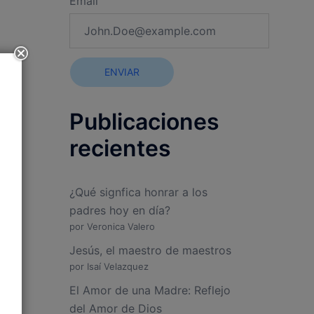
Email
ENVIAR
Publicaciones
recientes
¿Qué signfica honrar a los
padres hoy en día?
por Veronica Valero
Jesús, el maestro de maestros
por Isaí Velazquez
El Amor de una Madre: Reflejo
del Amor de Dios