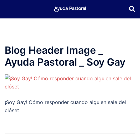
Saltar
Busc
Alternar
al
menú
contenido
Blog Header Image _
Ayuda Pastoral _ Soy Gay
¡Soy Gay! Cómo responder cuando alguien sale del
clóset
Navegación