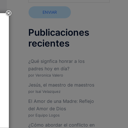
ENVIAR
Publicaciones
recientes
¿Qué signfica honrar a los
padres hoy en día?
por Veronica Valero
Jesús, el maestro de maestros
por Isaí Velazquez
El Amor de una Madre: Reflejo
del Amor de Dios
por Equipo Logos
¿Cómo abordar el conflicto en