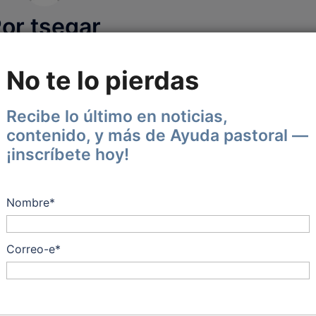
or tsegar
No te lo pierdas
as las entradas de tsegar
Recibe lo último en noticias,
contenido, y más de Ayuda pastoral —
¡inscríbete hoy!
resar:
Nombre*
 2025
MAYO 9, 2025
Correo-e*
, el maestro de
El Amor de una
tros
Madre: Reflejo del
Amor de Dios